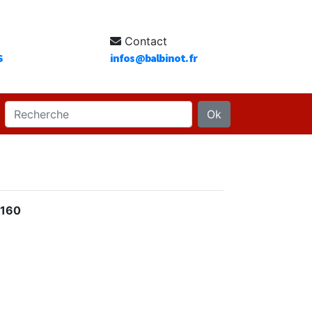
Contact
6
infos@balbinot.fr
Ok
2160