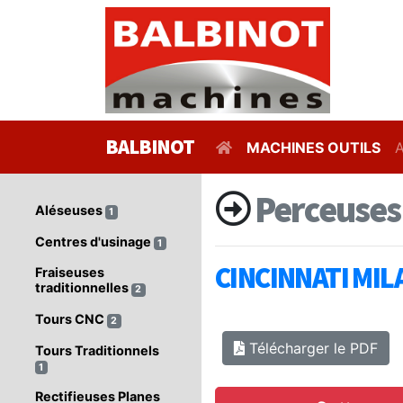
BALBINOT
MACHINES OUTILS
Perceuses 
Aléseuses
1
Centres d'usinage
1
CINCINNATI MI
Fraiseuses
traditionnelles
2
Tours CNC
2
Télécharger le PDF
Tours Traditionnels
1
Rectifieuses Planes