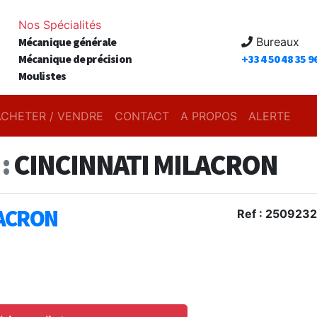
Nos Spécialités
Mécanique générale
Bureaux
Mécanique de précision
+33 4 50 48 35 9
Moulistes
ACHETER / VENDRE
CONTACT
A PROPOS
ALERTE
:
CINCINNATI MILACRON
LACRON
Ref : 250923