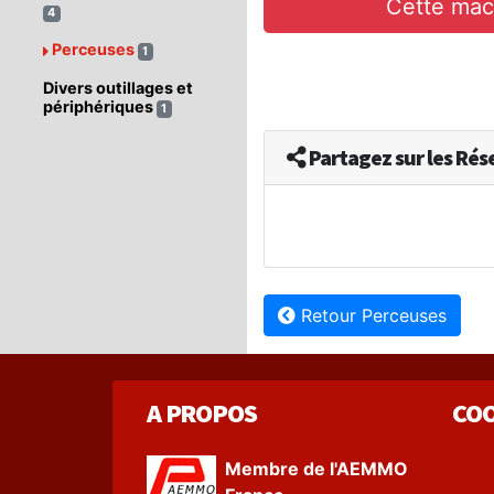
Cette mac
4
Perceuses
1
Divers outillages et
périphériques
1
Partagez sur les Ré
Retour Perceuses
A PROPOS
CO
Membre de l'AEMMO