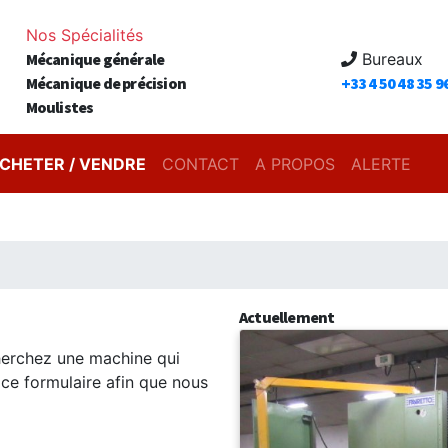
Nos Spécialités
Mécanique générale
Bureaux
Mécanique de précision
+33 4 50 48 35 9
Moulistes
CHETER / VENDRE
CONTACT
A PROPOS
ALERTE
Actuellement
erchez une machine qui
 ce formulaire afin que nous