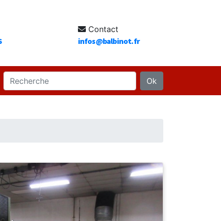
Contact
6
infos@balbinot.fr
Ok